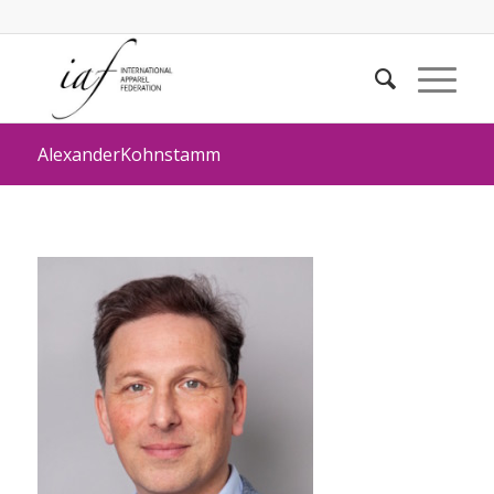
AlexanderKohnstamm