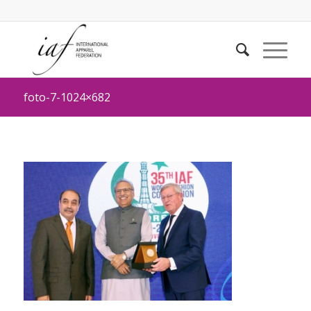
foto-7-1024×682